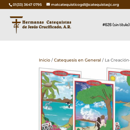
01(33) 3647 0795
matcatequisticogdl@catequistasjc.org
#626 (sin título)
Inicio
/
Catequesis en General
/ La Creación