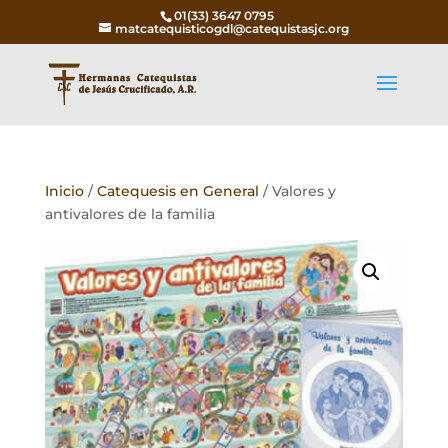
01(33) 3647 0795
matcatequisticogdl@catequistasjc.org
Inicio
/
Catequesis en General
/ Valores y
antivalores de la familia