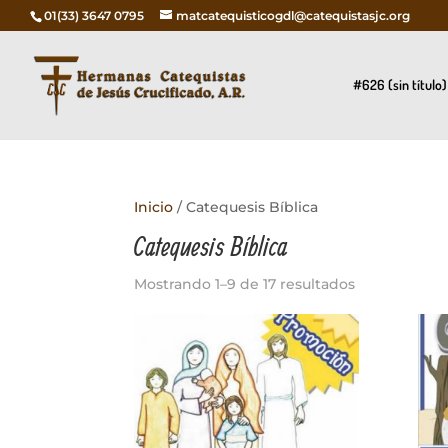
01(33) 3647 0795
matcatequisticogdl@catequistasjc.org
#626 (sin título)
Inicio
/ Catequesis Bíblica
Catequesis Bíblica
Mostrando 1–9 de 17 resultados