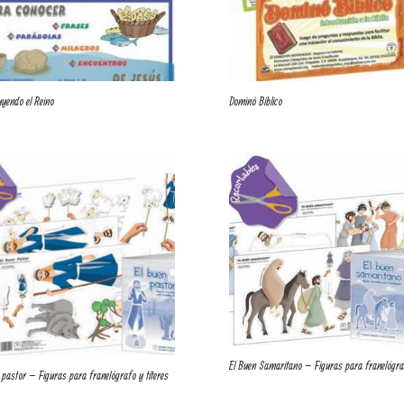
yendo el Reino
Dominó Bíblico
El Buen Samaritano – Figuras para franelógra
 pastor – Figuras para franelógrafo y títeres