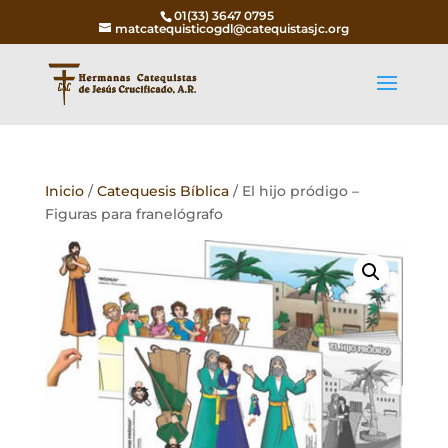
01(33) 3647 0795
matcatequisticogdl@catequistasjc.org
Inicio
/
Catequesis Bíblica
/ El hijo pródigo –
Figuras para franelógrafo