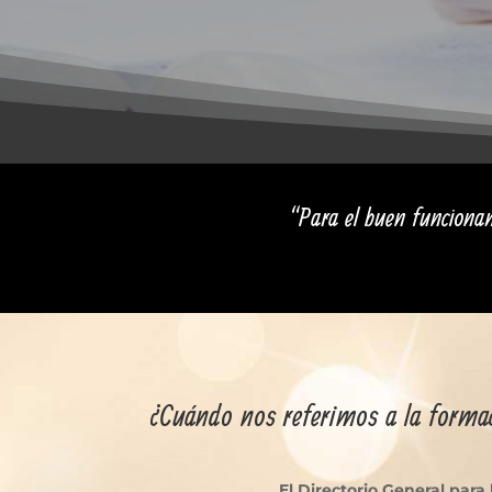
“Para el buen funcionami
¿Cuándo nos referimos a la formac
El Directorio General para