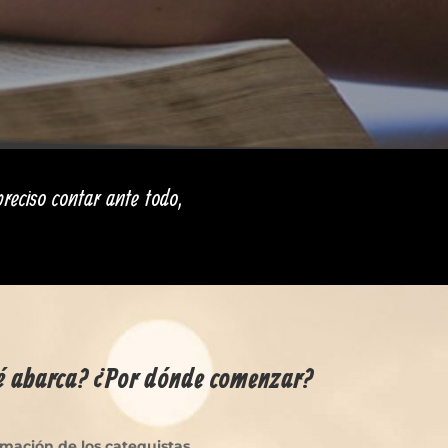
preciso contar ante todo,
é abarca? ¿Por dónde comenzar?
rmación de los catequistas.