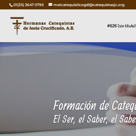
01(33) 3647 0795
matcatequisticogdl@catequistasjc.org
#626 (sin título)
Formación de Catequ
El Ser, el Saber, el Sabe