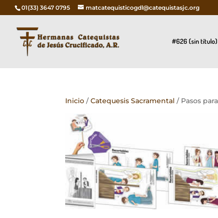
01(33) 3647 0795
matcatequisticogdl@catequistasjc.org
#626 (sin título)
Inicio
/
Catequesis Sacramental
/ Pasos para