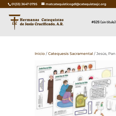
01(33) 3647 0795
matcatequisticogdl@catequistasjc.org
#626 (sin título)
Inicio
/
Catequesis Sacramental
/ Jesús, Pan