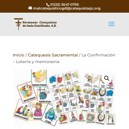
01(33) 3647 0795
matcatequisticogdl@catequistasjc.org
Inicio
/
Catequesis Sacramental
/ La Confirmación
– Lotería y memorama