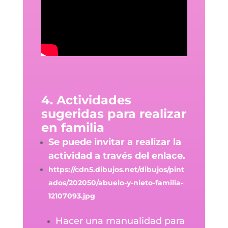
4. Actividades
sugeridas para realizar
en familia
Se puede invitar a realizar la
actividad a través del enlace.
https://cdn5.dibujos.net/dibujos/pint
ados/202050/abuelo-y-nieto-familia-
12107093.jpg
Hacer una manualidad para