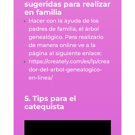
sugeridas para realizar
en familia
Hacer con la ayuda de los
padres de familia, el árbol
genealógico. Para realizarlo
de manera online ve a la
página al siguiente enlace:
https://creately.com/es/lp/crea
dor-del-arbol-genealogico-
en-linea/
5. Tips para el
catequista