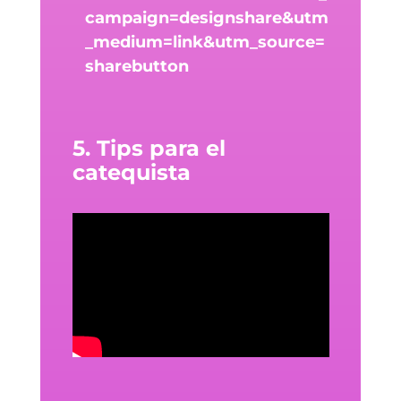
campaign=designshare&utm
_medium=link&utm_source=
sharebutton
5. Tips para el
catequista