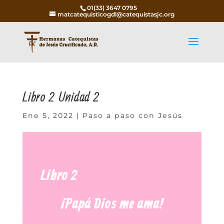
01(33) 3647 0795
matcatequisticogdl@catequistasjc.org
Libro 2 Unidad 2
Ene 5, 2022
|
Paso a paso con Jesús
Libro 2
¡Papá Dios me ama
!