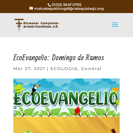
01(33) 3647 0795
matcatequisticogdl@catequistasjc.org
EcoEvangelio: Domingo de Ramos
Mar 27, 2021
|
ECOLOGIA
,
General