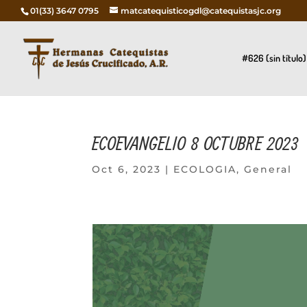
01(33) 3647 0795
matcatequisticogdl@catequistasjc.org
#626 (sin título)
ECOEVANGELIO 8 OCTUBRE 2023
Oct 6, 2023
|
ECOLOGIA
,
General