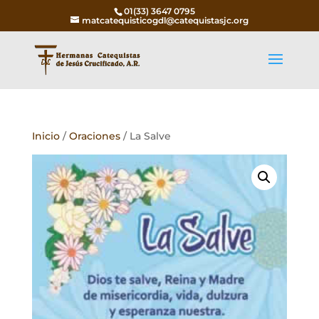
01(33) 3647 0795
matcatequisticogdl@catequistasjc.org
Inicio
/
Oraciones
/ La Salve