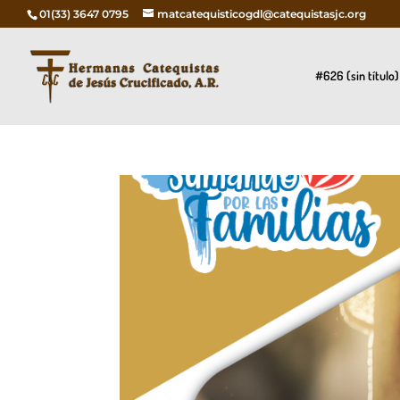
01(33) 3647 0795
matcatequisticogdl@catequistasjc.org
#626 (sin título)