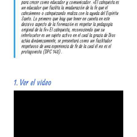
para crecer como educador y comunicador. «El catequista es
un educador que facilita la maduración de la fe que el
catecúmeno o catequizando realiza con la ayuda del Espíritu
Santo. Lo primero que hay que tener en cuenta en este
decisivo aspecto de la formación es respetar la pedagogía
original de la fe» El catequista, reconociendo que su
interlocutor es un sujeto activo en el cual la gracia de Dios
actúa dinámicamente, se presentará como un facilitador
respetuoso de una experiencia de fe de la cual él no es el
protagonista (DPC 148).
1. Ver el video