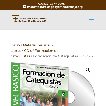
01(33) 3647 0795
matcatequisticogdl@catequistasjc.org
Inicio
/
Material musical -
Libros
/
CD's
/
Formación de
catequistas
/ Formación de Catequistas HCJC – 2