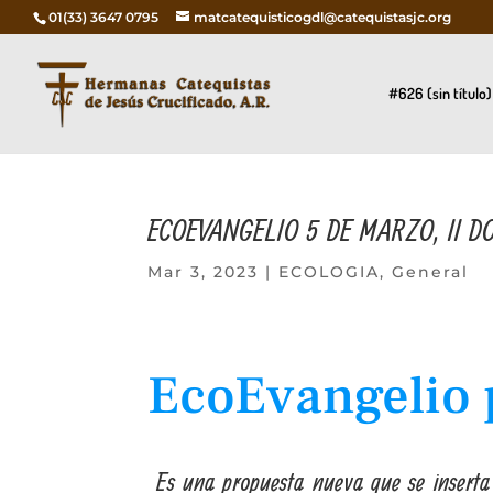
01(33) 3647 0795
matcatequisticogdl@catequistasjc.org
#626 (sin título)
ECOEVANGELIO 5 DE MARZO, II 
Mar 3, 2023
|
ECOLOGIA
,
General
EcoEvangelio 
Es una propuesta nueva que se inserta en