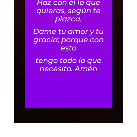
Haz con él lo que
quieras, según te
plazca.
Dame tu amor y tu
gracia; porque con
esto
tengo todo lo que
necesito. Amén