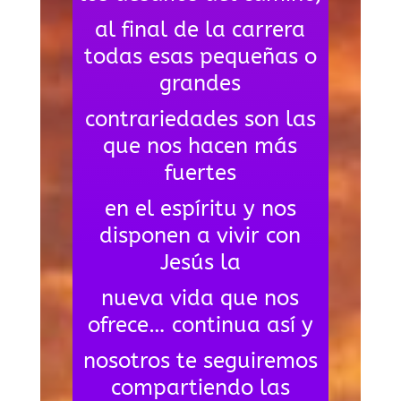
al final de la carrera
todas esas pequeñas o
grandes
contrariedades son las
que nos hacen más
fuertes
en el espíritu y nos
disponen a vivir con
Jesús la
nueva vida que nos
ofrece… continua así y
nosotros te seguiremos
compartiendo las