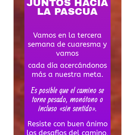
JUNTOS HACIA
LA PASCUA
Vamos en la tercera
semana de cuaresma y
vamos
cada día acercándonos
más a nuestra meta.
Es posible que el camino se
torne pesado, monótono o
incluso «sin sentido».
Resiste con buen ánimo
los desafíos del camino,