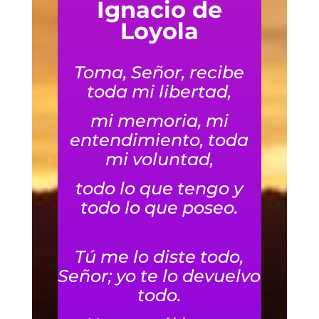
Ignacio de
Loyola
Toma, Señor, recibe
toda mi libertad,
mi memoria, mi
entendimiento, toda
mi voluntad,
todo lo que tengo y
todo lo que poseo.
Tú me lo diste todo,
Señor; yo te lo devuelvo
todo.