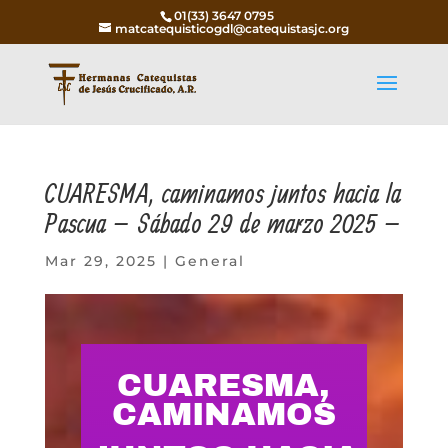
01(33) 3647 0795
matcatequisticogdl@catequistasjc.org
CUARESMA, caminamos juntos hacia la
Pascua – Sábado 29 de marzo 2025 –
Mar 29, 2025
|
General
CUARESMA,
CAMINAMOS