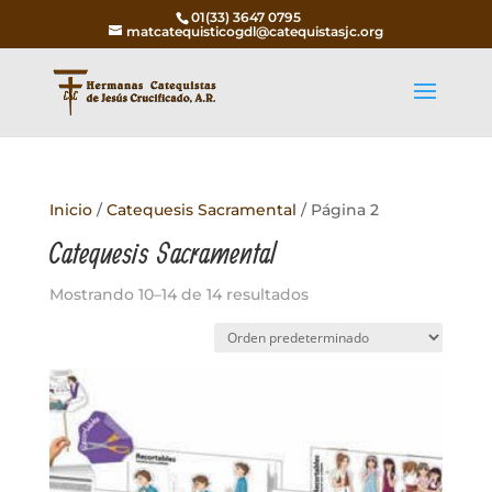
01(33) 3647 0795
matcatequisticogdl@catequistasjc.org
Inicio
/
Catequesis Sacramental
/ Página 2
Catequesis Sacramental
Mostrando 10–14 de 14 resultados