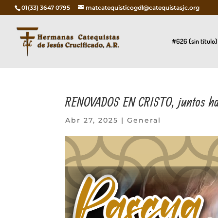
01(33) 3647 0795
matcatequisticogdl@catequistasjc.org
#626 (sin título)
RENOVADOS EN CRISTO, juntos haci
Abr 27, 2025
|
General