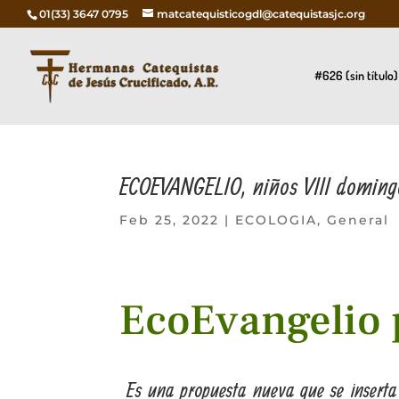
01(33) 3647 0795
matcatequisticogdl@catequistasjc.org
#626 (sin título)
ECOEVANGELIO, niños VIII domingo
Feb 25, 2022
|
ECOLOGIA
,
General
EcoEvangelio 
Es una propuesta nueva que se inserta en