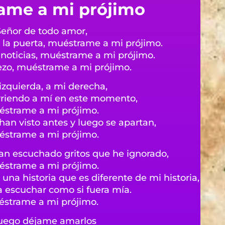
ame a mi prójimo
Señor de todo amor,
 la puerta, muéstrame a mi prójimo.
s noticias, muéstrame a mi prójimo.
ezo, muéstrame a mi prójimo.
izquierda, a mi derecha,
urriendo a mí en este momento,
strame a mi prójimo.
an visto antes y luego se apartan,
strame a mi prójimo.
an escuchado gritos que he ignorado,
strame a mi prójimo.
a historia que es diferente de mi historia,
escuchar como si fuera mía.
strame a mi prójimo.
luego déjame amarlos