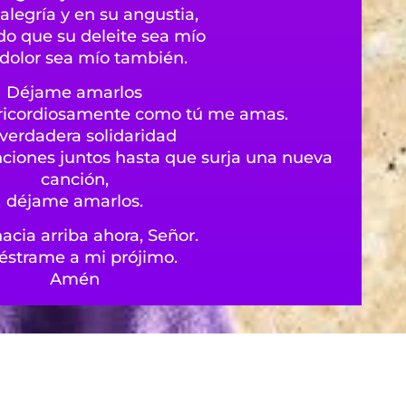
alegría y en su angustia,
o que su deleite sea mío
 dolor sea mío también.
Déjame amarlos
ericordiosamente como tú me amas.
verdadera solidaridad
ciones juntos hasta que surja una nueva
canción,
déjame amarlos.
acia arriba ahora, Señor.
strame a mi prójimo.
Amén