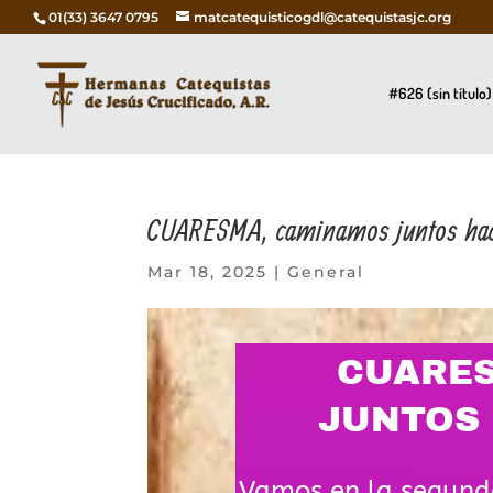
01(33) 3647 0795
matcatequisticogdl@catequistasjc.org
#626 (sin título)
CUARESMA, caminamos juntos haci
Mar 18, 2025
|
General
CUARES
JUNTOS 
Vamos en la segund