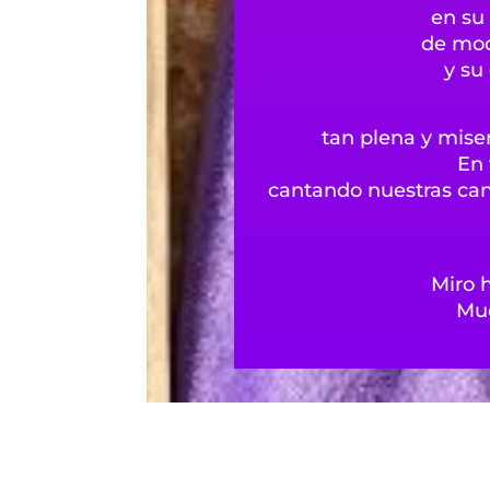
en su 
de mod
y su
tan plena y mis
En 
cantando nuestras can
Miro h
Mué