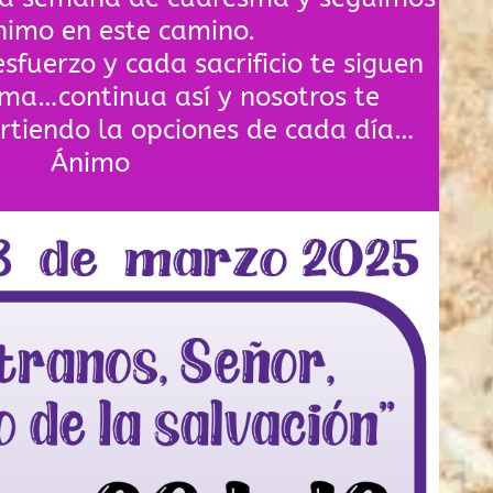
nimo en este camino.
sfuerzo y cada sacrificio te siguen
ma…continua así y nosotros te
tiendo la opciones de cada día…
Ánimo