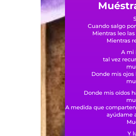
Muéstr
Cuando salgo por
Mientras leo la
Mientras r
A mi 
tal vez rec
mué
Donde mis ojos h
mué
Donde mis oídos h
mué
A medida que comparten un
ayúdame a 
Mué
Y 