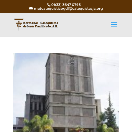
01(33) 3647 0795
matcatequisticogdl@catequistasjc.org