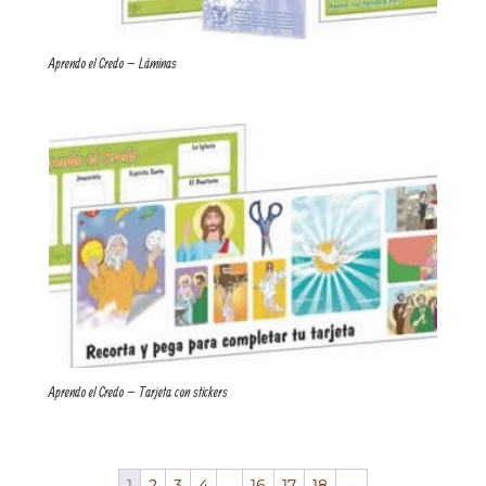
Aprendo el Credo – Láminas
Aprendo el Credo – Tarjeta con stickers
1
2
3
4
…
16
17
18
→