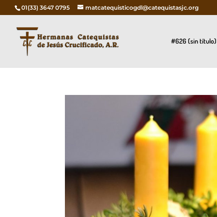
01(33) 3647 0795
matcatequisticogdl@catequistasjc.org
#626 (sin título)