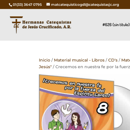
01(33) 3647 0795
matcatequisticogdl@catequistasjc.org
#626 (sin título)
Inicio
/
Material musical - Libros
/
CD's
/
Mate
Jesús"
/ Crecemos en nuestra fe por la fuerza