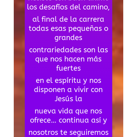
los desafíos del camino,
al final de la carrera
todas esas pequeñas o
grandes
contrariedades son las
que nos hacen más
fuertes
en el espíritu y nos
disponen a vivir con
Jesús la
nueva vida que nos
ofrece… continua así y
nosotros te seguiremos