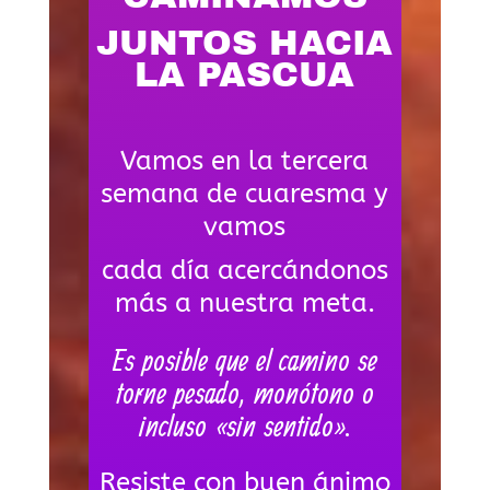
JUNTOS HACIA
LA PASCUA
Vamos en la tercera
semana de cuaresma y
vamos
cada día acercándonos
más a nuestra meta.
Es posible que el camino se
torne pesado, monótono o
incluso «sin sentido».
Resiste con buen ánimo