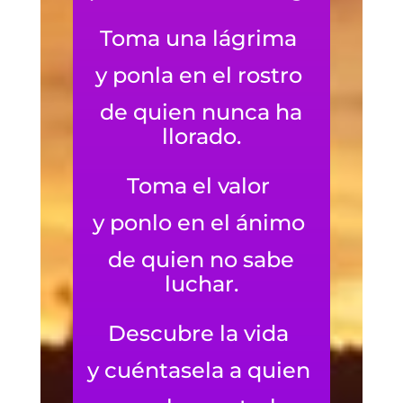
Toma una lágrima
y ponla en el rostro
de quien nunca ha
llorado.
Toma el valor
y ponlo en el ánimo
de quien no sabe
luchar.
Descubre la vida
y cuéntasela a quien