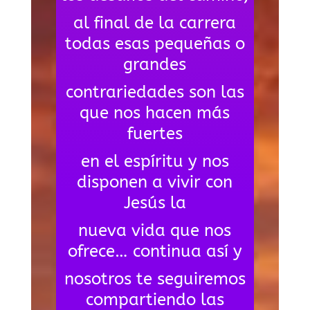
al final de la carrera
todas esas pequeñas o
grandes
contrariedades son las
que nos hacen más
fuertes
en el espíritu y nos
disponen a vivir con
Jesús la
nueva vida que nos
ofrece… continua así y
nosotros te seguiremos
compartiendo las