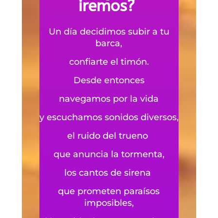
iremos?
Un día decidimos subir a tu
barca,
confiarte el timón.
Desde entonces
navegamos por la vida
y escuchamos sonidos diversos,
el ruido del trueno
que anuncia la tormenta,
los cantos de sirena
que prometen paraísos
imposibles,