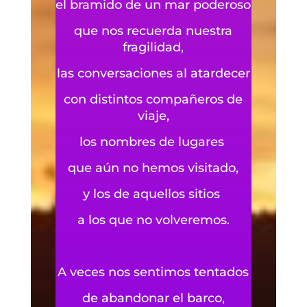
el bramido de un mar poderoso
que nos recuerda nuestra
fragilidad,
las conversaciones al atardecer
con distintos compañeros de
viaje,
los nombres de lugares
que aún no hemos visitado,
y los de aquellos sitios
a los que no volveremos.
A veces nos sentimos tentados
de abandonar el barco,