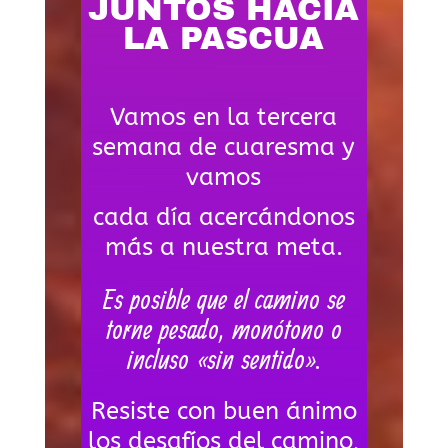
JUNTOS HACIA
LA PASCUA
Vamos en la tercera
semana de cuaresma y
vamos
cada día acercándonos
más a nuestra meta.
Es posible que el camino se
torne pesado, monótono o
incluso «sin sentido».
Resiste con buen ánimo
los desafíos del camino,